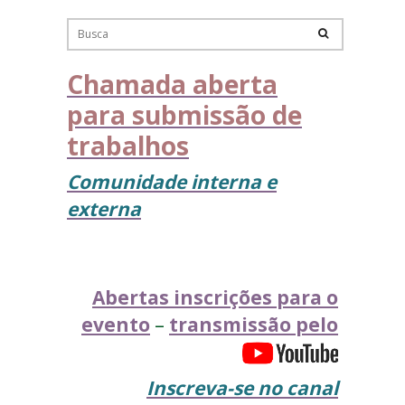
Melhores Trabalhos
Chamada aberta
Material de Apoio
para submissão de
trabalhos
Linha do tempo
Comunidade interna e
Sites do ENEX
externa
Abertas inscrições para o
evento
–
transmissão pelo
Inscreva-se no canal