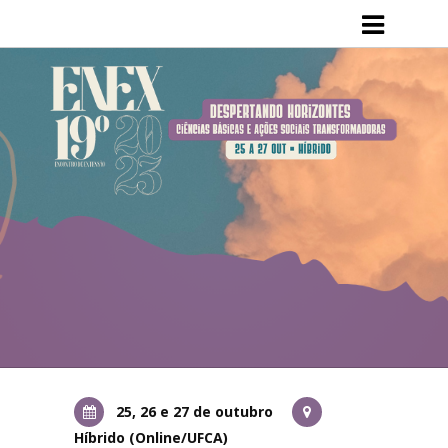
Apresentação
e-Books do ENEX
Relatórios do evento
Expo #Saberes&Sabores UFCA e #ExpoCursosUFCA
Inscrições
Programação
Submissões
Prêmio Você Faz a Extensão
25, 26 e 27 de outubro
Híbrido (Online/UFCA)
Melhores Vídeos